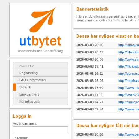
Bannerstatistik
Här ser du vilka som senast har visat en b
samt visnings- och klickstatistik för den
Dessa har nyligen visat en b
2026-08-08 20:16
http://jobbavi
2026-08-08 20:12
http://plfunde
2026-08-08 20:06
http://www.sk
Startsidan
2026-08-08 19:41
http://4livliga
Registrering
2026-08-08 19:11
http://gunsan
FAQ / Information
2026-08-08 18:06
http://mrjoha
Statistik
2026-08-08 17:30
http://www.m
Länkpartners
2026-08-08 17:05
http://losen2
Kontakta oss
2026-08-08 14:27
http://ninnie
2026-08-08 09:54
http://www.m
Logga in
Användarnamn:
Dessa har nyligen fått sin ba
2026-08-08 20:16
http://www.pe
Lösenord: